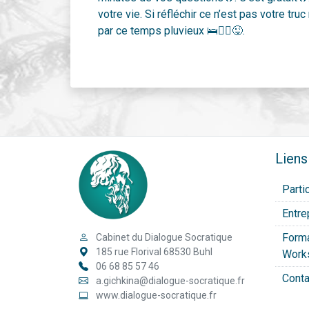
votre vie. Si réfléchir ce n’est pas votre tru
par ce temps pluvieux 🛌🤷‍♀️😜.
Liens
Parti
Entre
Forma
Cabinet du Dialogue Socratique
185 rue Florival 68530 Buhl
Work
06 68 85 57 46
Cont
a.gichkina@dialogue-socratique.fr
www.dialogue-socratique.fr